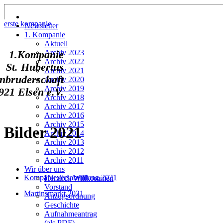
erste kompanie
Newsletter
1. Kompanie
Aktuell
Archiv 2023
1.Kompanie
Archiv 2022
St. Hubertus
Archiv 2021
nbruderschaft
Archiv 2020
Archiv 2019
921 Elsen e.V.
Archiv 2018
Archiv 2017
Archiv 2016
Archiv 2015
Bilder 2021
Archiv 2014
Archiv 2013
Archiv 2012
Archiv 2011
Wir über uns
Kompanieversammlung 2021
Herzlich Willkommen
Vorstand
Martinsmarkt 2021
Anzugsordnung
Geschichte
Aufnahmeantrag
(als PDF)