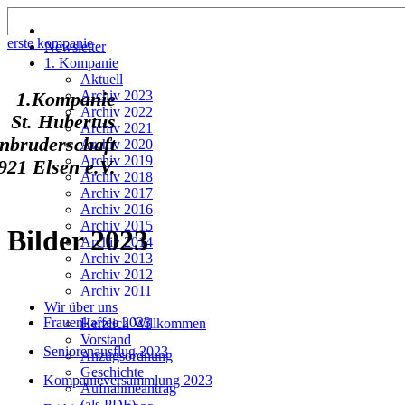
erste kompanie
Newsletter
1. Kompanie
Aktuell
Archiv 2023
1.Kompanie
Archiv 2022
St. Hubertus
Archiv 2021
nbruderschaft
Archiv 2020
Archiv 2019
921 Elsen e.V.
Archiv 2018
Archiv 2017
Archiv 2016
Archiv 2015
Bilder 2023
Archiv 2014
Archiv 2013
Archiv 2012
Archiv 2011
Wir über uns
Frauenkaffee 2023
Herzlich Willkommen
Vorstand
Seniorenausflug 2023
Anzugsordnung
Geschichte
Kompanieversammlung 2023
Aufnahmeantrag
(als PDF)