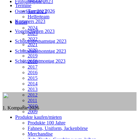
Frühjahrsputz 2023
Termine
Termine 2026
Osterfeuer 2023
Helferteam
Kommers 2023
Bilder
2024
Vogelschießen 2023
2023
2022
Schützenfestsamstag 2023
2021
2020
Schützenfestsonntag 2023
2019
Schützenfestmontag 2023
2018
2017
2016
2015
2014
2013
2012
2011
2010
1. Kompanie 2026
2009
Produkte kaufen/mieten
Produkte 100 Jahre
Fahnen, Uniform, Jackenbörse
Merchandise