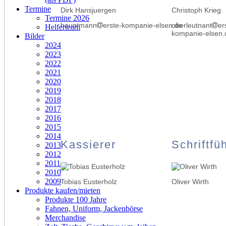
Termine
Dirk Hansjuergen
Christoph Krieg
Termine 2026
hauptmann
erste-kompanie-elsen.de
oberleutnant
er
Helferteam
kompanie-elsen.
Bilder
2024
2023
2022
2021
2020
2019
2018
2017
2016
2015
2014
Kassierer
Schriftfü
2013
2012
2011
2010
2009
Tobias Eusterholz
Oliver Wirth
Produkte kaufen/mieten
Produkte 100 Jahre
Fahnen, Uniform, Jackenbörse
Merchandise