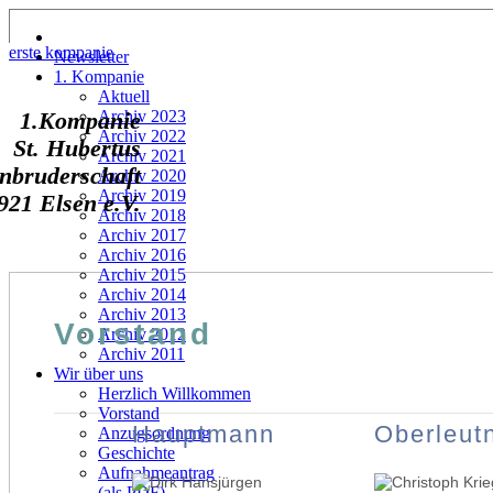
erste kompanie
Newsletter
1. Kompanie
Aktuell
Archiv 2023
1.Kompanie
Archiv 2022
St. Hubertus
Archiv 2021
nbruderschaft
Archiv 2020
Archiv 2019
921 Elsen e.V.
Archiv 2018
Archiv 2017
Archiv 2016
Archiv 2015
Archiv 2014
Archiv 2013
Vorstand
Archiv 2012
Archiv 2011
Wir über uns
Herzlich Willkommen
Vorstand
Hauptmann
Oberleut
Anzugsordnung
Geschichte
Aufnahmeantrag
(als PDF)