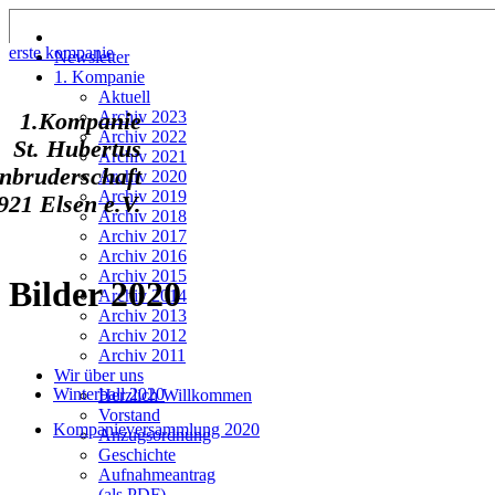
erste kompanie
Newsletter
1. Kompanie
Aktuell
Archiv 2023
1.Kompanie
Archiv 2022
St. Hubertus
Archiv 2021
nbruderschaft
Archiv 2020
Archiv 2019
921 Elsen e.V.
Archiv 2018
Archiv 2017
Archiv 2016
Archiv 2015
Bilder 2020
Archiv 2014
Archiv 2013
Archiv 2012
Archiv 2011
Wir über uns
Winterball 2020
Herzlich Willkommen
Vorstand
Kompanieversammlung 2020
Anzugsordnung
Geschichte
Aufnahmeantrag
(als PDF)