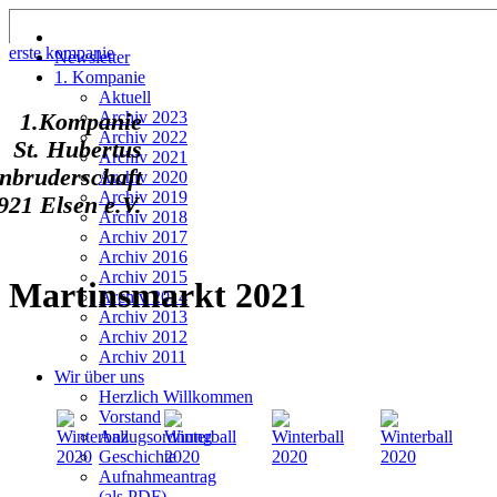
erste kompanie
Newsletter
1. Kompanie
Aktuell
Archiv 2023
1.Kompanie
Archiv 2022
St. Hubertus
Archiv 2021
nbruderschaft
Archiv 2020
Archiv 2019
921 Elsen e.V.
Archiv 2018
Archiv 2017
Archiv 2016
Archiv 2015
Martinsmarkt 2021
Archiv 2014
Archiv 2013
Archiv 2012
Archiv 2011
Wir über uns
Herzlich Willkommen
Vorstand
Anzugsordnung
Geschichte
Aufnahmeantrag
(als PDF)