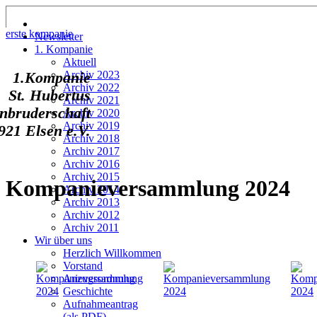
erste kompanie
Newsletter
1. Kompanie
Aktuell
Archiv 2023
1.Kompanie
Archiv 2022
St. Hubertus
Archiv 2021
nbruderschaft
Archiv 2020
Archiv 2019
921 Elsen e.V.
Archiv 2018
Archiv 2017
Archiv 2016
Archiv 2015
Kompanieversammlung 2024
Archiv 2014
Archiv 2013
Archiv 2012
Archiv 2011
Wir über uns
Herzlich Willkommen
Vorstand
Anzugsordnung
Geschichte
Aufnahmeantrag
(als PDF)