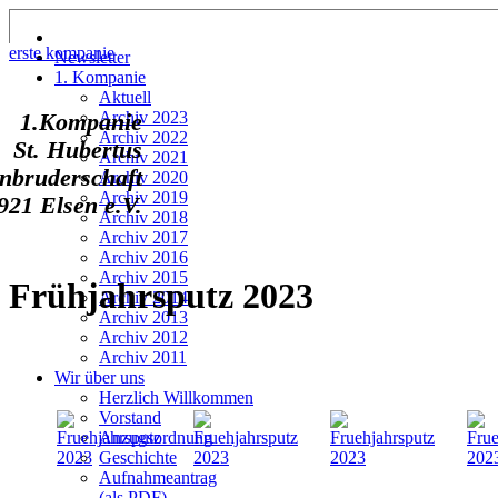
erste kompanie
Newsletter
1. Kompanie
Aktuell
Archiv 2023
1.Kompanie
Archiv 2022
St. Hubertus
Archiv 2021
nbruderschaft
Archiv 2020
Archiv 2019
921 Elsen e.V.
Archiv 2018
Archiv 2017
Archiv 2016
Archiv 2015
Frühjahrsputz 2023
Archiv 2014
Archiv 2013
Archiv 2012
Archiv 2011
Wir über uns
Herzlich Willkommen
Vorstand
Anzugsordnung
Geschichte
Aufnahmeantrag
(als PDF)