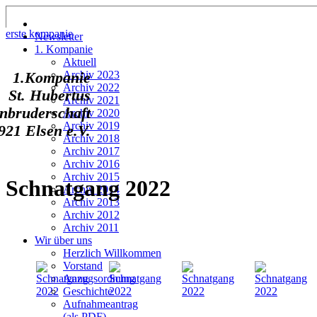
erste kompanie
Newsletter
1. Kompanie
Aktuell
Archiv 2023
1.Kompanie
Archiv 2022
St. Hubertus
Archiv 2021
nbruderschaft
Archiv 2020
Archiv 2019
921 Elsen e.V.
Archiv 2018
Archiv 2017
Archiv 2016
Archiv 2015
Schnatgang 2022
Archiv 2014
Archiv 2013
Archiv 2012
Archiv 2011
Wir über uns
Herzlich Willkommen
Vorstand
Anzugsordnung
Geschichte
Aufnahmeantrag
(als PDF)