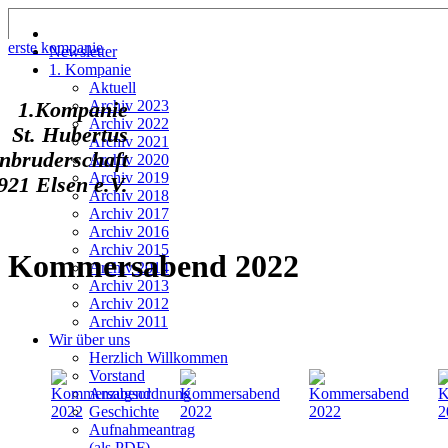
erste kompanie
Newsletter
1. Kompanie
Aktuell
Archiv 2023
1.Kompanie
Archiv 2022
St. Hubertus
Archiv 2021
nbruderschaft
Archiv 2020
Archiv 2019
921 Elsen e.V.
Archiv 2018
Archiv 2017
Archiv 2016
Archiv 2015
Kommersabend 2022
Archiv 2014
Archiv 2013
Archiv 2012
Archiv 2011
Wir über uns
Herzlich Willkommen
Vorstand
Anzugsordnung
Geschichte
Aufnahmeantrag
(als PDF)