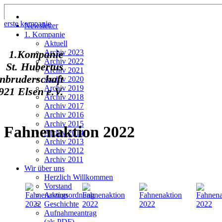
erste kompanie
Newsletter
1. Kompanie
Aktuell
Archiv 2023
1.Kompanie
Archiv 2022
St. Hubertus
Archiv 2021
nbruderschaft
Archiv 2020
Archiv 2019
921 Elsen e.V.
Archiv 2018
Archiv 2017
Archiv 2016
Archiv 2015
Fahnenaktion 2022
Archiv 2014
Archiv 2013
Archiv 2012
Archiv 2011
Wir über uns
Herzlich Willkommen
Vorstand
Anzugsordnung
Geschichte
Aufnahmeantrag
(als PDF)