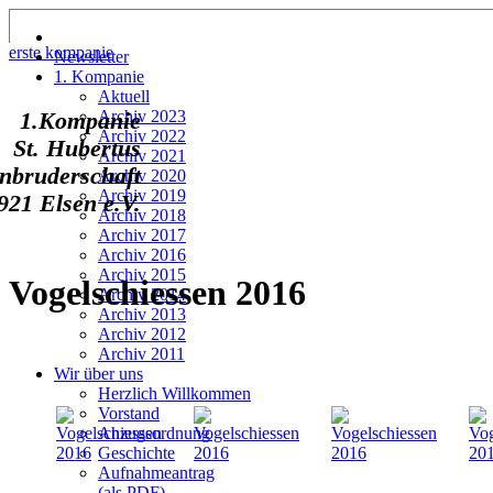
erste kompanie
Newsletter
1. Kompanie
Aktuell
Archiv 2023
1.Kompanie
Archiv 2022
St. Hubertus
Archiv 2021
nbruderschaft
Archiv 2020
Archiv 2019
921 Elsen e.V.
Archiv 2018
Archiv 2017
Archiv 2016
Archiv 2015
Vogelschiessen 2016
Archiv 2014
Archiv 2013
Archiv 2012
Archiv 2011
Wir über uns
Herzlich Willkommen
Vorstand
Anzugsordnung
Geschichte
Aufnahmeantrag
(als PDF)