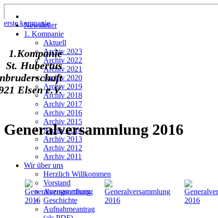
erste kompanie
Newsletter
1. Kompanie
Aktuell
Archiv 2023
1.Kompanie
Archiv 2022
St. Hubertus
Archiv 2021
nbruderschaft
Archiv 2020
Archiv 2019
921 Elsen e.V.
Archiv 2018
Archiv 2017
Archiv 2016
Archiv 2015
Generalversammlung 2016
Archiv 2014
Archiv 2013
Archiv 2012
Archiv 2011
Wir über uns
Herzlich Willkommen
Vorstand
Anzugsordnung
Geschichte
Aufnahmeantrag
(als PDF)